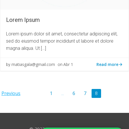
Lorem Ipsum
Lorem ipsum dolor sit amet, consectetur adipiscing elit,
sed do eiusmod tempor incididunt ut labore et dolore
magna aliqua. Ut […]
Read more
matiasgala@gmail.com
Abr 1
by
on
Posts
Posts
Page
Page
Page
Previous
1
6
7
Page
…
8
navigation
navigation